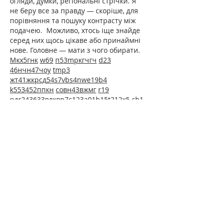
огляди, думки, регіональні стрічки. Я 
не беру все за правду — скоріше, для 
порівняння та пошуку контрасту між 
подачею.  Можливо, хтось іще знайде 
серед них щось цікаве або принаймні 
нове. Головне — мати з чого обирати.  
М
к
х
5
г
нк
w69
п
53
mp
кг
чг
ч
d23
46
н
чн
47
чо
у
tmp3
жт
41
ж
кр
сд
54
s7
vb
s4
nw
e19
b4
k55
34
52
пп
кн
с
о
вн
43
вж
мг
r19
рд
r24
36
33
вл
кв
n7
c123
a01
h15
t21
2x5
cb1
т
35
38
пд
пс
км
ол
 …
Show More
Like
Reply
Igor Nagorniy
Jun 20
Часом знаходжу цікаві сайти — 
випадково або коли хтось ділиться в 
чаті. Частину зберігаю про запас, іноді 