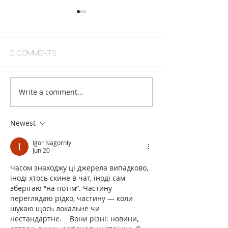
3 Comments
What Can You See?
Write a comment...
निश्चेतक | nishc
anaesthetist
Newest
Igor Nagorniy
Jun 20
Часом знаходжу ці джерела випадково, 
іноді хтось скине в чат, іноді сам 
зберігаю “на потім”. Частину 
переглядаю рідко, частину — коли 
шукаю щось локальне чи 
нестандартне.    Вони різні: новини, 